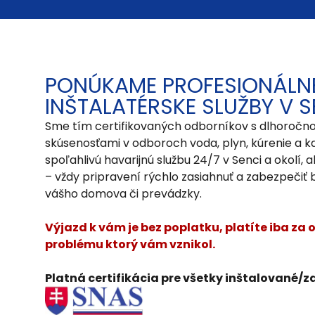
PONÚKAME PROFESIONÁLN
INŠTALATÉRSKE SLUŽBY V S
Sme tím certifikovaných odborníkov s dlhoročn
skúsenosťami v odboroch voda, plyn, kúrenie a k
spoľahlivú havarijnú službu 24/7 v Senci a okolí, a
– vždy pripravení rýchlo zasiahnuť a zabezpeči
vášho domova či prevádzky.
Výjazd k vám je bez poplatku, platíte iba za
problému ktorý vám vznikol.
Platná certifikácia pre všetky inštalované/