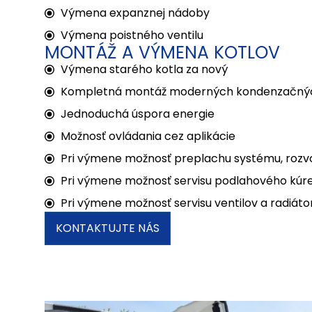
Výmena expanznej nádoby
Výmena poistného ventilu
MONTÁŽ A VÝMENA KOTLOV
Výmena starého kotla za nový
Kompletná montáž moderných kondenzačnýc
Jednoduchá úspora energie
Možnosť ovládania cez aplikácie
Pri výmene možnosť preplachu systému, rozv
Pri výmene možnosť servisu podlahového kúr
Pri výmene možnosť servisu ventilov a radiáto
KONTAKTUJTE NÁS