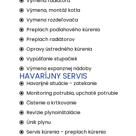
Výmena radiátora
Výmena, montáž kotla
Vymena rozdeľovača
Preplach podlahového kúrenia
Preplach radiátorov
Opravy ústredného kúrenia
Vypúšťanie stupačiek
Výmena expanznej nádoby
HAVARÍJNY SERVIS
Havarijné situácie – zatekanie
Monitoring potrubia, upchaté potrubie
Čistenie a krtkovanie
Revízie plynoinštalácie
Únik plynu
Servis kúrenia – preplach kúrenia