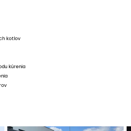
h kotlov
odu kúrenia
enia
rov