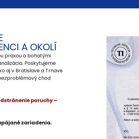
E
ENCI A OKOLÍ
ou praxou a bohatými
analizácia. Poskytujeme
ko aj v Bratislave a Trnave
ť bezproblémový chod
 odstránenie poruchy –
zapájané zariadenia.