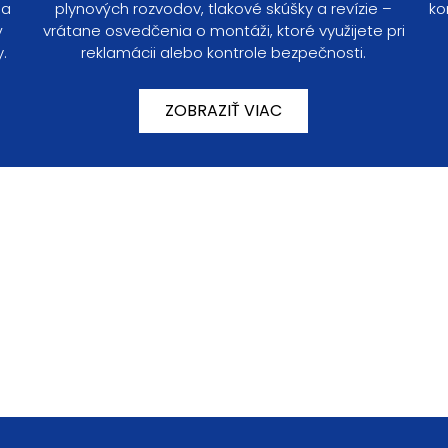
plynových rozvodov, tlakové skúšky a revízie –
ko
 a
vrátane osvedčenia o montáži, ktoré využijete pri
ý
reklamácii alebo kontrole bezpečnosti.
y.
ZOBRAZIŤ VIAC