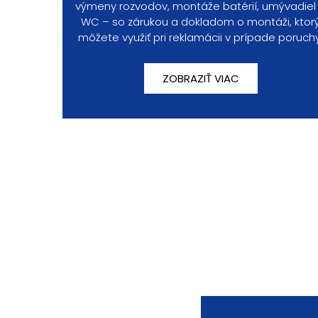
výmeny rozvodov, montáže batérií, umývadiel
WC – so zárukou a dokladom o montáži, ktor
môžete využiť pri reklamácii v prípade poruch
ZOBRAZIŤ VIAC