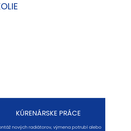
OLIE
KÚRENÁRSKE PRÁCE
ntáž nových radiátorov, výmena potrubí alebo