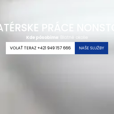
ATÉRSKE PRÁCE NONST
Kde pôsobime
:
Blatné okolie
VOLAŤ TERAZ +421 949 157 666
NAŠE SLUŽBY