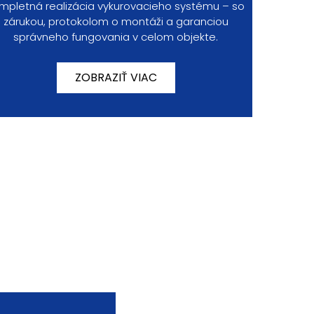
mpletná realizácia vykurovacieho systému – so
zárukou, protokolom o montáži a garanciou
správneho fungovania v celom objekte.
ZOBRAZIŤ VIAC