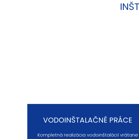
INŠ
VODOINŠTALAČNÉ PRÁCE
Kompletná realizácia vodoinštalácií vrátane