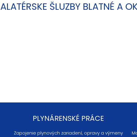
TALATÉRSKE ŠLUZBY BLATNÉ A OK
PLYNÁRENSKÉ PRÁCE
Zapojenie plynových zariadení, opravy a výmeny
Mo