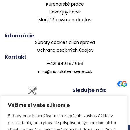
Kúrenárské práce
Havaríjny servis
Montáž a výmena kotlov
Informácie
Súbory cookies a ich správa
Ochrana osobných údajov
Kontakt
+421 949 157 666
info@instalater-senec.sk
Sledujte nás
Inštalatér Senec
Vážime si vaše súkromie
Profesionálne inštalatérske
služby v Senci a okolí
Súbory cookie používame na zlepšenie vášho zážitku z
prehliadania, poskytovanie prispôsobených reklám alebo
obsahu a analýzu našej návštevnosti. Kliknutím na „Prijať