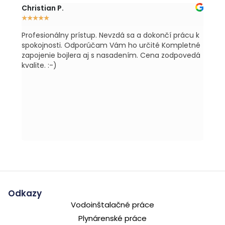
Christian P.
Kris
★
★
★
★
★
★
★
mali
Profesionálny prístup. Nevzdá sa a dokončí prácu k
Za n
atní
spokojnosti. Odporúčam Vám ho určité Kompletné
kont
.
zapojenie bojlera aj s nasadením. Cena zodpovedá
vyri
.
kvalite. :-)
prac
tril
👍👍
e na
Odkazy
Vodoinštalačné práce
Plynárenské práce