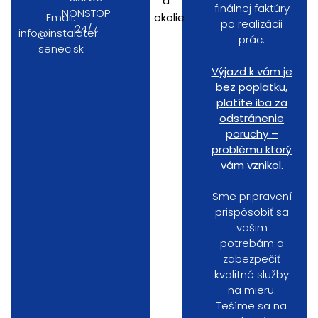
a
finálnej faktúry
NONSTOP
Email:
okolie
po realizácii
24/7
info@instalater-
prác.
senec.sk
Výjazd k vám je
bez poplatku,
platíte iba za
odstránenie
poruchy –
problému ktorý
vám vznikol.
Sme pripravení
prispôsobiť sa
vašim
potrebám a
zabezpečiť
kvalitné služby
na mieru.
Tešíme sa na