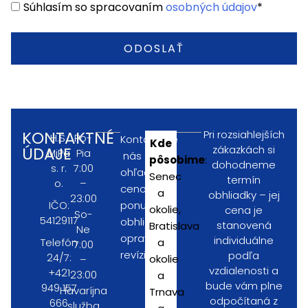
Súhlasím so spracovaním
osobných údajov
*
ODOSLAŤ
KONTAKTNÉ
Pri rozsiahlejších
H.S.
Po-
Kontaktujte
Kde
zákazkách si
ÚDAJE
MiPa
Pia
nás
pôsobime
:
dohodneme
s. r.
7:00
ohľadom
Senec
termín
o.
–
cenovej
a
obhliadky – jej
23:00
IČO:
ponuky,
okolie,
cena je
So-
54129117
obhliadky,
stanovená
Bratislava
Ne
opravy,
individuálne
Telefón
a
7:00
revízie.
podľa
24/7:
okolie
–
vzdialenosti a
+421
23:00
a
bude vám plne
949 157
Havaríjna
Trnava
odpočítaná z
666
služba